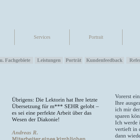
Services
Portrait
u. Fachgebiete
Leistungen
Porträt
Kundenfeedback
Refe
Vorerst ei
Übrigens: Die Lektorin hat Ihre letzte
Ihre ausge
Übersetzung für m*** SEHR gelobt –
ich mir den
es sei eine perfekte Arbeit über das
sparen kön
Wesen der Diakonie!
Ich werde 
vertieft in
Andreas R
.
dann wiede
Mitarbeiter eines kirchlichen